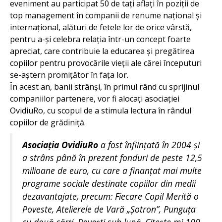
eveniment au participat 50 de tați aflați în poziții de
top management în companii de renume național și
internațional, alături de fetele lor de orice vârstă,
pentru a-și celebra relația într-un concept foarte
apreciat, care contribuie la educarea și pregătirea
copiilor pentru provocările vieții ale cărei începuturi
se-aștern promițător în fața lor.
În acest an, banii strânși, în primul rând cu sprijinul
companiilor partenere, vor fi alocați asociației
OvidiuRo, cu scopul de a stimula lectura în rândul
copiilor de grădiniță.
Asociația OvidiuRo
a fost înființată în 2004 și
a strâns până în prezent fonduri de peste 12,5
milioane de euro, cu care a finanțat mai multe
programe sociale destinate copiilor din medii
dezavantajate, precum: Fiecare Copil Merită o
Poveste, Atelierele de Vară „Șotron”, Punguța
cu două cărți, Povești sub lupă, Citește-mi 100