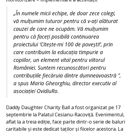
„
În numele micii echipe, de doar zece colegi,
vă mulțumim tuturor pentru că v-ați alăturat
cauzei de care ne ocupăm. Vă mulțumim
pentru că faceți posibilă continuarea
proiectului ‘Citește-mi 100 de povești!’, prin
care contribuim la educația timpurie a
copiilor, un element vital pentru viitorul
României. Suntem recunoscători pentru
contribuțiile fiecăruia dintre dumneavoastră
”,
a spus Maria Gheorghiu, director executiv al
asociației OvidiuRo.
Daddy Daughter Charity Ball a fost organizat pe 17
septembrie la Palatul Cesianu-Racoviță. Evenimentul,
aflat la a treia ediție, face parte dintr-o serie de baluri
caritabile și este dedicat taților și fiicelor acestora. La