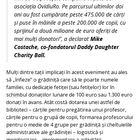
asociația OvidiuRo. Pe parcursul ultimilor doi
ani au fost cumpărate peste 475.000 de cărți
și puse în mâinile a peste 200.000 de copii, cu
sprijinul a două milioane de euro oferiți de
mai mulți donatori
”, a declarat
Mike
Costache, co-fondatorul Daddy Daughter
Charity Ball.
Mulți dintre tații implicați în acest eveniment au ales
să „înfieze” o grădiniță care să le poarte numele
familiei, cu dedicație fetiței (sau fetițelor) lor în
schimbul donațiilor lunare de 100 euro sau 1.300 euro
donați în avans. Atât costă dotarea unei astfel de
biblioteci – cărțile pentru pregătirea unui profesor,
cărțile pentru o grupă de copii, formarea profesorului
pentru o medie de 4 grupe per grădiniță și cheltuielile
administrative ale grădiniței – logostică și
monitorizare – implementare a activității.